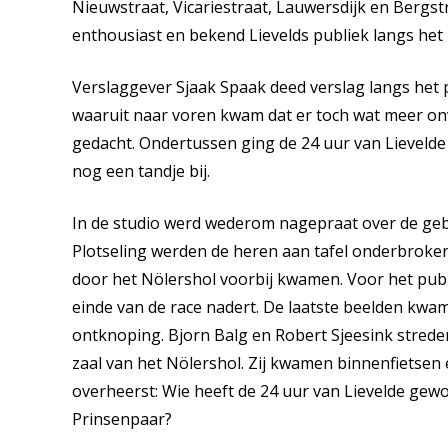
Nieuwstraat, Vicariestraat, Lauwersdijk en Bergs
enthousiast en bekend Lievelds publiek langs het
Verslaggever Sjaak Spaak deed verslag langs het 
waaruit naar voren kwam dat er toch wat meer on
gedacht. Ondertussen ging de 24 uur van Lieveld
nog een tandje bij.
In de studio werd wederom nagepraat over de geb
Plotseling werden de heren aan tafel onderbroken
door het Nölershol voorbij kwamen. Voor het publi
einde van de race nadert. De laatste beelden kwa
ontknoping. Bjorn Balg en Robert Sjeesink streden 
zaal van het Nölershol. Zij kwamen binnenfietsen e
overheerst: Wie heeft de 24 uur van Lievelde gew
Prinsenpaar?