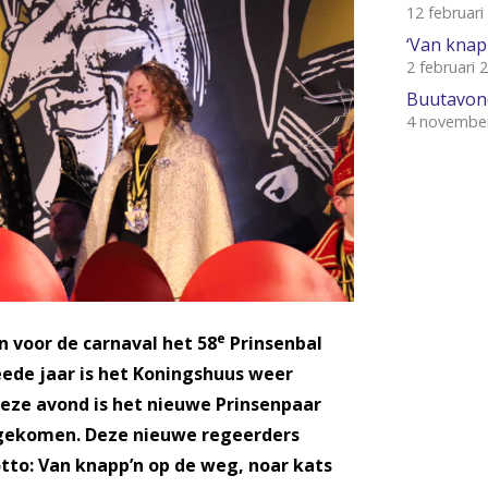
12 februari
‘Van knapp
2 februari 
Buutavon
4 novembe
e
 voor de carnaval het 58
Prinsenbal
eede jaar is het Koningshuus weer
deze avond is het nieuwe Prinsenpaar
n gekomen. Deze nieuwe regeerders
tto: Van knapp’n op de weg, noar kats